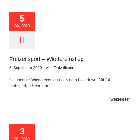
eizeitsport –
edereinstieg
5
09, 2020
Freizeitsport – Wiedereinstieg
5. September 2020
|
Abt. Freizeitsport
Gelungener Wiedereinstieg nach dem Lockdown. Mit 14
motovierten Sportlern [...]
Weiterlesen
ler bei der JF 2020
3
02, 2020