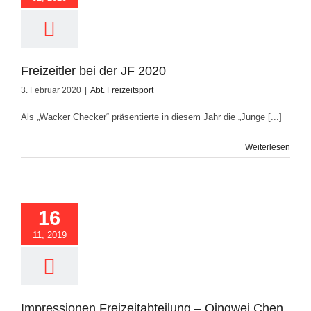
Freizeitler bei der JF 2020
3. Februar 2020
|
Abt. Freizeitsport
Als „Wacker Checker“ präsentierte in diesem Jahr die „Junge [...]
Weiterlesen
pressionen
bteilung – Qingwei
16
Chen
11, 2019
Impressionen Freizeitabteilung – Qingwei Chen