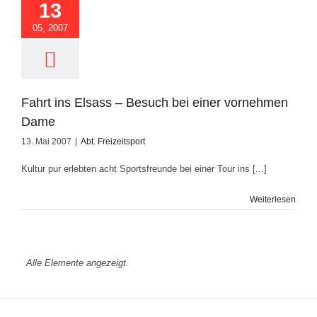
r vornehmen Dame
13
05, 2007
Fahrt ins Elsass – Besuch bei einer vornehmen
Dame
13. Mai 2007
|
Abt. Freizeitsport
Kultur pur erlebten acht Sportsfreunde bei einer Tour ins [...]
Weiterlesen
Alle Elemente angezeigt.