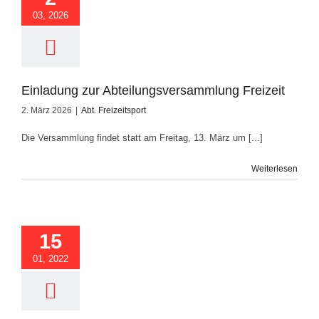
03, 2026
Einladung zur Abteilungsversammlung Freizeit
2. März 2026
|
Abt. Freizeitsport
Die Versammlung findet statt am Freitag, 13. März um [...]
Weiterlesen
edereinstieg
tsport im Januar
15
2022
01, 2022