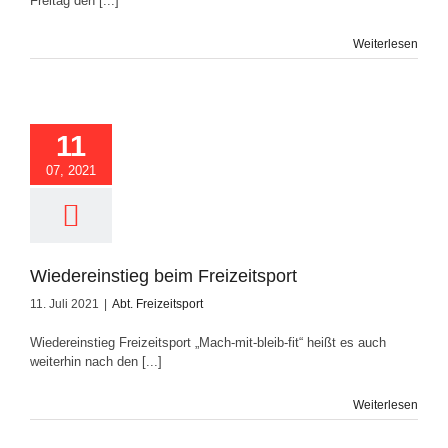
Freitag den [...]
Weiterlesen
reinstieg beim
reizeitsport
11
07, 2021
Wiedereinstieg beim Freizeitsport
11. Juli 2021
|
Abt. Freizeitsport
Wiedereinstieg Freizeitsport „Mach-mit-bleib-fit“ heißt es auch
weiterhin nach den [...]
Weiterlesen