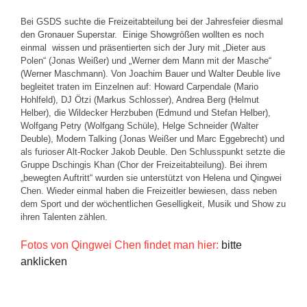
Bei GSDS suchte die Freizeitabteilung bei der Jahresfeier diesmal
den Gronauer Superstar. Einige Showgrößen wollten es noch
einmal wissen und präsentierten sich der Jury mit „Dieter aus
Polen“ (Jonas Weißer) und „Werner dem Mann mit der Masche“
(Werner Maschmann). Von Joachim Bauer und Walter Deuble live
begleitet traten im Einzelnen auf: Howard Carpendale (Mario
Hohlfeld), DJ Ötzi (Markus Schlosser), Andrea Berg (Helmut
Helber), die Wildecker Herzbuben (Edmund und Stefan Helber),
Wolfgang Petry (Wolfgang Schüle), Helge Schneider (Walter
Deuble), Modern Talking (Jonas Weißer und Marc Eggebrecht) und
als furioser Alt-Rocker Jakob Deuble. Den Schlusspunkt setzte die
Gruppe Dschingis Khan (Chor der Freizeitabteilung). Bei ihrem
„bewegten Auftritt“ wurden sie unterstützt von Helena und Qingwei
Chen. Wieder einmal haben die Freizeitler bewiesen, dass neben
dem Sport und der wöchentlichen Geselligkeit, Musik und Show zu
ihren Talenten zählen.
Fotos von Qingwei Chen findet man hier:
bitte
anklicken