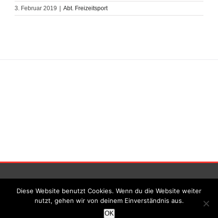
3. Februar 2019
|
Abt. Freizeitsport
Impressum
|||
Datenschutz
Diese Website benutzt Cookies. Wenn du die Website weiter
nutzt, gehen wir von deinem Einverständnis aus.
© TSV Gronau 1911 e.V. | All Rights Reserved
OK