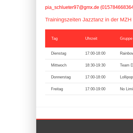
pia_schlueter97@gmx.de
(015784668364
Trainingszeiten Jazztanz in der MZ
Tag
Uhrzeit
Gruppe
Dienstag
17:00-18:00
Rainbow
Mittwoch
18:30-19:30
Team Di
Donnerstag
17:00-18:00
Lollipo
Freitag
17:00-19:00
No Limi