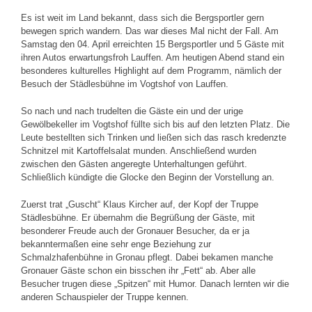
Es ist weit im Land bekannt, dass sich die Bergsportler gern
bewegen sprich wandern. Das war dieses Mal nicht der Fall. Am
Samstag den 04. April erreichten 15 Bergsportler und 5 Gäste mit
ihren Autos erwartungsfroh Lauffen. Am heutigen Abend stand ein
besonderes kulturelles Highlight auf dem Programm, nämlich der
Besuch der Städlesbühne im Vogtshof von Lauffen.
So nach und nach trudelten die Gäste ein und der urige
Gewölbekeller im Vogtshof füllte sich bis auf den letzten Platz. Die
Leute bestellten sich Trinken und ließen sich das rasch kredenzte
Schnitzel mit Kartoffelsalat munden. Anschließend wurden
zwischen den Gästen angeregte Unterhaltungen geführt.
Schließlich kündigte die Glocke den Beginn der Vorstellung an.
Zuerst trat „Guscht“ Klaus Kircher auf, der Kopf der Truppe
Städlesbühne. Er übernahm die Begrüßung der Gäste, mit
besonderer Freude auch der Gronauer Besucher, da er ja
bekanntermaßen eine sehr enge Beziehung zur
Schmalzhafenbühne in Gronau pflegt. Dabei bekamen manche
Gronauer Gäste schon ein bisschen ihr „Fett“ ab. Aber alle
Besucher trugen diese „Spitzen“ mit Humor. Danach lernten wir die
anderen Schauspieler der Truppe kennen.