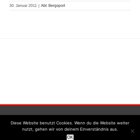
30. Januar 2011
|
Abt. Bergsport
Impressum
|||
Datenschutz
Diese Website benutzt Cookies. Wenn du die Website weiter
nutzt, gehen wir von deinem Einverständnis aus.
© TSV Gronau 1911 e.V. | All Rights Reserved
OK