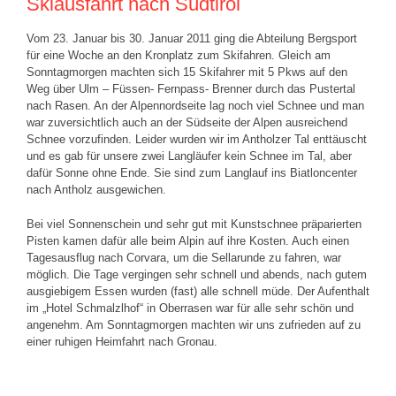
Skiausfahrt nach Südtirol
Vom 23. Januar bis 30. Januar 2011 ging die Abteilung Bergsport
für eine Woche an den Kronplatz zum Skifahren. Gleich am
Sonntagmorgen machten sich 15 Skifahrer mit 5 Pkws auf den
Weg über Ulm – Füssen- Fernpass- Brenner durch das Pustertal
nach Rasen. An der Alpennordseite lag noch viel Schnee und man
war zuversichtlich auch an der Südseite der Alpen ausreichend
Schnee vorzufinden. Leider wurden wir im Antholzer Tal enttäuscht
und es gab für unsere zwei Langläufer kein Schnee im Tal, aber
dafür Sonne ohne Ende. Sie sind zum Langlauf ins Biatloncenter
nach Antholz ausgewichen.
Bei viel Sonnenschein und sehr gut mit Kunstschnee präparierten
Pisten kamen dafür alle beim Alpin auf ihre Kosten. Auch einen
Tagesausflug nach Corvara, um die Sellarunde zu fahren, war
möglich. Die Tage vergingen sehr schnell und abends, nach gutem
ausgiebigem Essen wurden (fast) alle schnell müde. Der Aufenthalt
im „Hotel Schmalzlhof“ in Oberrasen war für alle sehr schön und
angenehm. Am Sonntagmorgen machten wir uns zufrieden auf zu
einer ruhigen Heimfahrt nach Gronau.