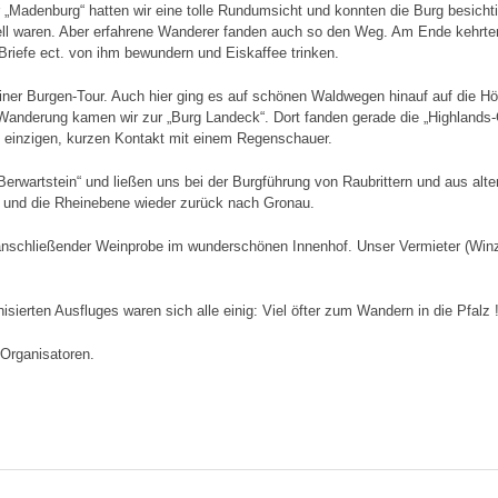
 „Madenburg“ hatten wir eine tolle Rundumsicht und konnten die Burg besicht
ell waren. Aber erfahrene Wanderer fanden auch so den Weg. Am Ende kehrten 
Briefe ect. von ihm bewundern und Eiskaffee trinken.
einer Burgen-Tour. Auch hier ging es auf schönen Waldwegen hinauf auf die H
Wanderung kamen wir zur „Burg Landeck“. Dort fanden gerade die „Highlands
den einzigen, kurzen Kontakt mit einem Regenschauer.
Berwartstein“ und ließen uns bei der Burgführung von Raubrittern und aus alt
r und die Rheinebene wieder zurück nach Gronau.
nschließender Weinprobe im wunderschönen Innenhof. Unser Vermieter (Winze
erten Ausfluges waren sich alle einig: Viel öfter zum Wandern in die Pfalz 
 Organisatoren.