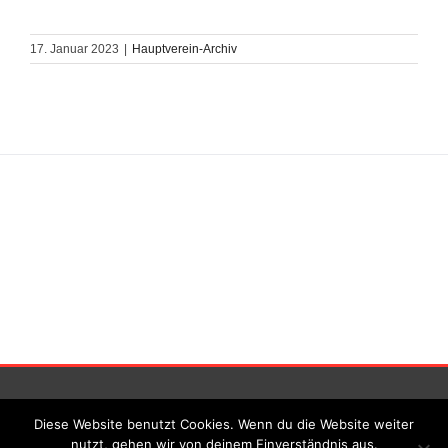
17. Januar 2023
|
Hauptverein-Archiv
Impressum
|||
Datenschutz
Diese Website benutzt Cookies. Wenn du die Website weiter
nutzt, gehen wir von deinem Einverständnis aus.