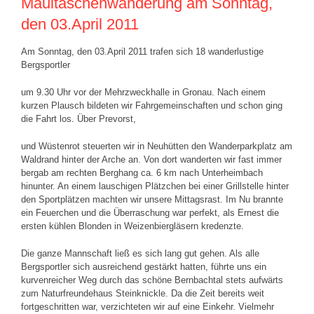
Maultaschenwanderung am Sonntag,
den 03.April 2011
Am Sonntag, den 03.April 2011 trafen sich 18 wanderlustige
Bergsportler
um 9.30 Uhr vor der Mehrzweckhalle in Gronau. Nach einem
kurzen Plausch bildeten wir Fahrgemeinschaften und schon ging
die Fahrt los. Über Prevorst,
und Wüstenrot steuerten wir in Neuhütten den Wanderparkplatz am
Waldrand hinter der Arche an. Von dort wanderten wir fast immer
bergab am rechten Berghang ca. 6 km nach Unterheimbach
hinunter. An einem lauschigen Plätzchen bei einer Grillstelle hinter
den Sportplätzen machten wir unsere Mittagsrast. Im Nu brannte
ein Feuerchen und die Überraschung war perfekt, als Ernest die
ersten kühlen Blonden in Weizenbiergläsern kredenzte.
Die ganze Mannschaft ließ es sich lang gut gehen. Als alle
Bergsportler sich ausreichend gestärkt hatten, führte uns ein
kurvenreicher Weg durch das schöne Bernbachtal stets aufwärts
zum Naturfreundehaus Steinknickle. Da die Zeit bereits weit
fortgeschritten war, verzichteten wir auf eine Einkehr. Vielmehr