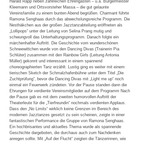
Harald Rapp neben zahlreichen Ehrengästen – u.a. Bürgermeister
Kleemann und Ortsvorsteher Massa – die gut gelaunte
Vereinsfamilie zu einem bunten Abend begrüßen. Charmant führte
Ramona Senghaas durch das abwechslungsreiche Programm. Die
Nesthäkchen aus der großen Jazztanzabteilung eröffneten als
„Lollipops“ unter der Leitung von Selina Prang mutig und
schwungvoll das Unterhaltungsprogramm. Danach folgte ein
märchenhafter Auftritt. Die Geschichte vom wunderschönen
Schneewittchen wurde von den Dancing Divas (Trainerin Pia
Schlüter) zusammen mit den Rainbow Girls (Leitung Antonia
Müller) gekonnt und interessant in einem spannend
choreographierten Tanz erzählt. Lustig ging es weiter mit einem
tierischen Sketch der Schmalzhafenbühne unter dem Titel „Die
Zuchtprüfung“, bevor die Dancing Divas mit „Light me up“ noch
einmal ein Feuerwerk zündeten. Vor der Pause standen dann die
Ehrungen für verdiente Vereinsmitglieder auf dem Programm Nach
der Pause gab es mit dem zweiten humorvollen Auftritt der
Theaterleute für die „Tierfreundin“ nochmals verdienten Applaus.
Dass den „No Limits“ wirklich keine Grenzen im Bereich des
modernen Jazztanzes gesetzt zu sein scheinen, zeigte in einer
fantastischen Performance die Gruppe von Ramona Senghaas.
Ein hochbrisantes und aktuelles Thema wurde als spannende
Geschichte dargeboten, die durchaus auch zum Nachdenken
anregen sollte. Mit „Auf der Flucht“ zeigten die Tänzerinnen, wie