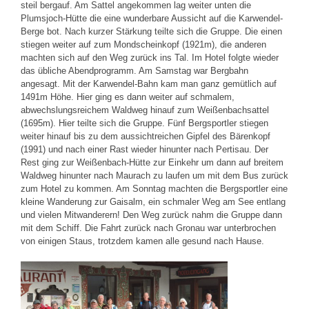
steil bergauf. Am Sattel angekommen lag weiter unten die
Plumsjoch-Hütte die eine wunderbare Aussicht auf die Karwendel-
Berge bot. Nach kurzer Stärkung teilte sich die Gruppe. Die einen
stiegen weiter auf zum Mondscheinkopf (1921m), die anderen
machten sich auf den Weg zurück ins Tal. Im Hotel folgte wieder
das übliche Abendprogramm. Am Samstag war Bergbahn
angesagt. Mit der Karwendel-Bahn kam man ganz gemütlich auf
1491m Höhe. Hier ging es dann weiter auf schmalem,
abwechslungsreichem Waldweg hinauf zum Weißenbachsattel
(1695m). Hier teilte sich die Gruppe. Fünf Bergsportler stiegen
weiter hinauf bis zu dem aussichtreichen Gipfel des Bärenkopf
(1991) und nach einer Rast wieder hinunter nach Pertisau. Der
Rest ging zur Weißenbach-Hütte zur Einkehr um dann auf breitem
Waldweg hinunter nach Maurach zu laufen um mit dem Bus zurück
zum Hotel zu kommen. Am Sonntag machten die Bergsportler eine
kleine Wanderung zur Gaisalm, ein schmaler Weg am See entlang
und vielen Mitwanderern! Den Weg zurück nahm die Gruppe dann
mit dem Schiff. Die Fahrt zurück nach Gronau war unterbrochen
von einigen Staus, trotzdem kamen alle gesund nach Hause.