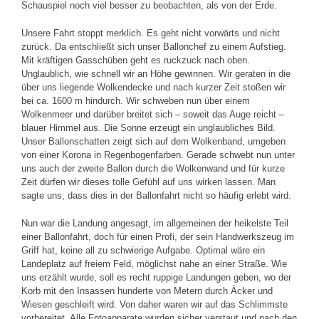
Schauspiel noch viel besser zu beobachten, als von der Erde.
Unsere Fahrt stoppt merklich. Es geht nicht vorwärts und nicht
zurück. Da entschließt sich unser Ballonchef zu einem Aufstieg.
Mit kräftigen Gasschüben geht es ruckzuck nach oben.
Unglaublich, wie schnell wir an Höhe gewinnen. Wir geraten in die
über uns liegende Wolkendecke und nach kurzer Zeit stoßen wir
bei ca. 1600 m hindurch. Wir schweben nun über einem
Wolkenmeer und darüber breitet sich – soweit das Auge reicht –
blauer Himmel aus. Die Sonne erzeugt ein unglaubliches Bild.
Unser Ballonschatten zeigt sich auf dem Wolkenband, umgeben
von einer Korona in Regenbogenfarben. Gerade schwebt nun unter
uns auch der zweite Ballon durch die Wolkenwand und für kurze
Zeit dürfen wir dieses tolle Gefühl auf uns wirken lassen. Man
sagte uns, dass dies in der Ballonfahrt nicht so häufig erlebt wird.
Nun war die Landung angesagt, im allgemeinen der heikelste Teil
einer Ballonfahrt, doch für einen Profi, der sein Handwerkszeug im
Griff hat, keine all zu schwierige Aufgabe. Optimal wäre ein
Landeplatz auf freiem Feld, möglichst nahe an einer Straße. Wie
uns erzählt wurde, soll es recht ruppige Landungen geben, wo der
Korb mit den Insassen hunderte von Metern durch Äcker und
Wiesen geschleift wird. Von daher waren wir auf das Schlimmste
vorbereitet. Alle Fotoapparate wurden sicher verstaut und nach den