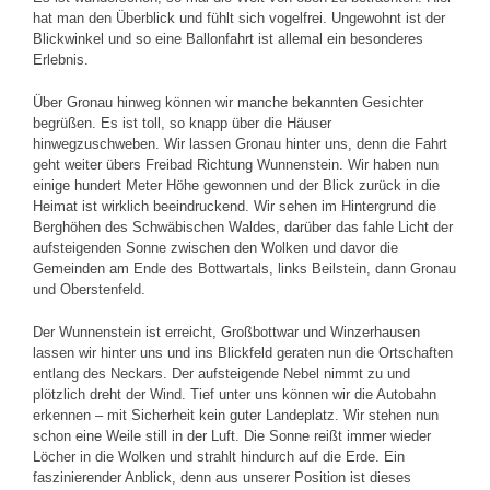
hat man den Überblick und fühlt sich vogelfrei. Ungewohnt ist der
Blickwinkel und so eine Ballonfahrt ist allemal ein besonderes
Erlebnis.
Über Gronau hinweg können wir manche bekannten Gesichter
begrüßen. Es ist toll, so knapp über die Häuser
hinwegzuschweben. Wir lassen Gronau hinter uns, denn die Fahrt
geht weiter übers Freibad Richtung Wunnenstein. Wir haben nun
einige hundert Meter Höhe gewonnen und der Blick zurück in die
Heimat ist wirklich beeindruckend. Wir sehen im Hintergrund die
Berghöhen des Schwäbischen Waldes, darüber das fahle Licht der
aufsteigenden Sonne zwischen den Wolken und davor die
Gemeinden am Ende des Bottwartals, links Beilstein, dann Gronau
und Oberstenfeld.
Der Wunnenstein ist erreicht, Großbottwar und Winzerhausen
lassen wir hinter uns und ins Blickfeld geraten nun die Ortschaften
entlang des Neckars. Der aufsteigende Nebel nimmt zu und
plötzlich dreht der Wind. Tief unter uns können wir die Autobahn
erkennen – mit Sicherheit kein guter Landeplatz. Wir stehen nun
schon eine Weile still in der Luft. Die Sonne reißt immer wieder
Löcher in die Wolken und strahlt hindurch auf die Erde. Ein
faszinierender Anblick, denn aus unserer Position ist dieses