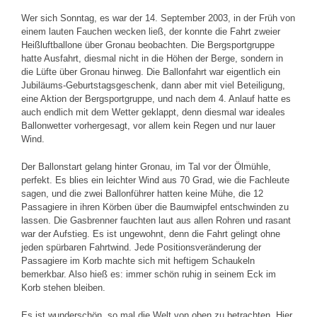
Wer sich Sonntag, es war der 14. September 2003, in der Früh von
einem lauten Fauchen wecken ließ, der konnte die Fahrt zweier
Heißluftballone über Gronau beobachten. Die Bergsportgruppe
hatte Ausfahrt, diesmal nicht in die Höhen der Berge, sondern in
die Lüfte über Gronau hinweg. Die Ballonfahrt war eigentlich ein
Jubiläums-Geburtstagsgeschenk, dann aber mit viel Beteiligung,
eine Aktion der Bergsportgruppe, und nach dem 4. Anlauf hatte es
auch endlich mit dem Wetter geklappt, denn diesmal war ideales
Ballonwetter vorhergesagt, vor allem kein Regen und nur lauer
Wind.
Der Ballonstart gelang hinter Gronau, im Tal vor der Ölmühle,
perfekt. Es blies ein leichter Wind aus 70 Grad, wie die Fachleute
sagen, und die zwei Ballonführer hatten keine Mühe, die 12
Passagiere in ihren Körben über die Baumwipfel entschwinden zu
lassen. Die Gasbrenner fauchten laut aus allen Rohren und rasant
war der Aufstieg. Es ist ungewohnt, denn die Fahrt gelingt ohne
jeden spürbaren Fahrtwind. Jede Positionsveränderung der
Passagiere im Korb machte sich mit heftigem Schaukeln
bemerkbar. Also hieß es: immer schön ruhig in seinem Eck im
Korb stehen bleiben.
Es ist wunderschön, so mal die Welt von oben zu betrachten. Hier