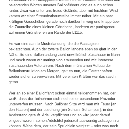
belehrenden Worten unseres Ballonführers ging es auch schon
runter. Zwar war unter uns freies Gelände, aber mit leichtem Wind
kamen wir einer Streuobstbaumreihe immer näher. Mit ein paar
kräftigen Gasschüben gerade noch darüber hinweg und knapp über
die Zaunreihe eines kleinen Gärtchens, landeten wir punktgenau
auf einem Grünstreifen am Rande der L1115.
Es war eine sanfte Musterlandung, die die Passagiere
beklatschten. Auch der zweite Ballon landete eben so glatt in der
Nähe. So eine Ballonlandung zieht unwillkürlich Zuschauer in Bann
und rasch waren wir umringt von staunenden und mit Interesse
zuschauenden Autofahrern. Nach dem mühsamen Aufbau der
Ballonkonstruktion am Morgen, galt es nun, die Gerätschaften
wieder sicher zu verwahren. Mit vereinten Kräften war das rasch
getan.
Wer an so einer Ballonfahrt schon einmal teilgenommen hat, der
weiß, dass die Teilnehmer sich noch einer besonderen Prozedur
unterwerfen müssen. Nach Ballöner Sitte wird man mit Feuer [an
den Haaren] und der Löschung [ein Schuss Schampus], in den
Adelsstand getauft. Adel verpflichtet und so wird jeder darauf
eingeschworen, seinen Adelstitel jederzeit auswendig aufsagen zu
können. Wehe dem, der sein Sprüchlein vergisst – oder was noch