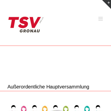
Zum
Inhalt
springen
Außerordentliche Hauptversammlung
Zeige