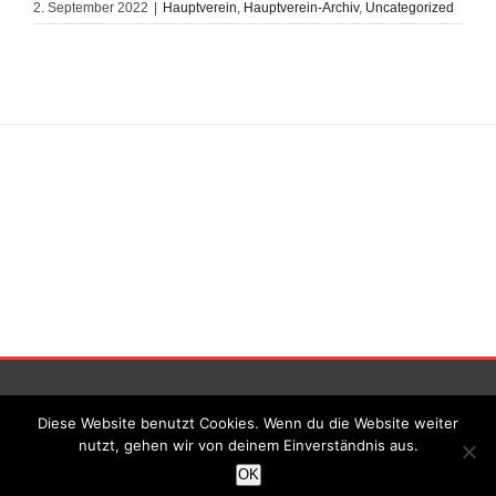
2. September 2022
|
Hauptverein
,
Hauptverein-Archiv
,
Uncategorized
Impressum
|||
Datenschutz
Diese Website benutzt Cookies. Wenn du die Website weiter
nutzt, gehen wir von deinem Einverständnis aus.
© TSV Gronau 1911 e.V. | All Rights Reserved
OK