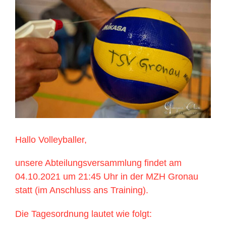
grösseres
Bild
Hallo Volleyballer,
unsere Abteilungsversammlung findet am
04.10.2021 um 21:45 Uhr in der MZH Gronau
statt (im Anschluss ans Training).
Die Tagesordnung lautet wie folgt: