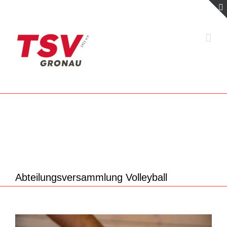
Zum
Inhalt
springen
Abteilungsversammlung Volleyball
Zeige