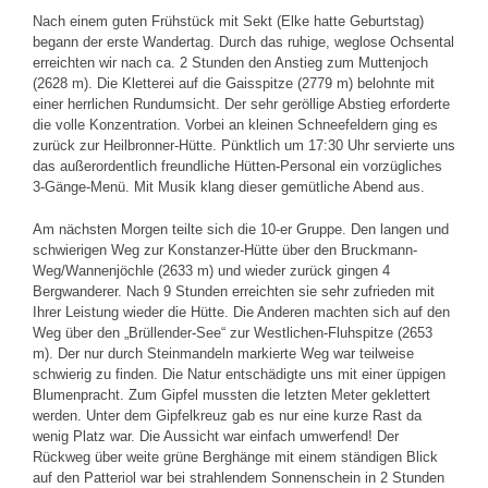
Nach einem guten Frühstück mit Sekt (Elke hatte Geburtstag)
begann der erste Wandertag. Durch das ruhige, weglose Ochsental
erreichten wir nach ca. 2 Stunden den Anstieg zum Muttenjoch
(2628 m). Die Kletterei auf die Gaisspitze (2779 m) belohnte mit
einer herrlichen Rundumsicht. Der sehr geröllige Abstieg erforderte
die volle Konzentration. Vorbei an kleinen Schneefeldern ging es
zurück zur Heilbronner-Hütte. Pünktlich um 17:30 Uhr servierte uns
das außerordentlich freundliche Hütten-Personal ein vorzügliches
3-Gänge-Menü. Mit Musik klang dieser gemütliche Abend aus.
Am nächsten Morgen teilte sich die 10-er Gruppe. Den langen und
schwierigen Weg zur Konstanzer-Hütte über den Bruckmann-
Weg/Wannenjöchle (2633 m) und wieder zurück gingen 4
Bergwanderer. Nach 9 Stunden erreichten sie sehr zufrieden mit
Ihrer Leistung wieder die Hütte. Die Anderen machten sich auf den
Weg über den „Brüllender-See“ zur Westlichen-Fluhspitze (2653
m). Der nur durch Steinmandeln markierte Weg war teilweise
schwierig zu finden. Die Natur entschädigte uns mit einer üppigen
Blumenpracht. Zum Gipfel mussten die letzten Meter geklettert
werden. Unter dem Gipfelkreuz gab es nur eine kurze Rast da
wenig Platz war. Die Aussicht war einfach umwerfend! Der
Rückweg über weite grüne Berghänge mit einem ständigen Blick
auf den Patteriol war bei strahlendem Sonnenschein in 2 Stunden