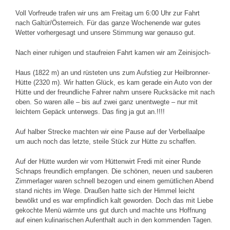
Voll Vorfreude trafen wir uns am Freitag um 6:00 Uhr zur Fahrt
nach Galtür/Österreich. Für das ganze Wochenende war gutes
Wetter vorhergesagt und unsere Stimmung war genauso gut.
Nach einer ruhigen und staufreien Fahrt kamen wir am Zeinisjoch-
Haus (1822 m) an und rüsteten uns zum Aufstieg zur Heilbronner-
Hütte (2320 m). Wir hatten Glück, es kam gerade ein Auto von der
Hütte und der freundliche Fahrer nahm unsere Rucksäcke mit nach
oben. So waren alle – bis auf zwei ganz unentwegte – nur mit
leichtem Gepäck unterwegs. Das fing ja gut an.!!!!
Auf halber Strecke machten wir eine Pause auf der Verbellaalpe
um auch noch das letzte, steile Stück zur Hütte zu schaffen.
Auf der Hütte wurden wir vom Hüttenwirt Fredi mit einer Runde
Schnaps freundlich empfangen. Die schönen, neuen und sauberen
Zimmerlager waren schnell bezogen und einem gemütlichen Abend
stand nichts im Wege. Draußen hatte sich der Himmel leicht
bewölkt und es war empfindlich kalt geworden. Doch das mit Liebe
gekochte Menü wärmte uns gut durch und machte uns Hoffnung
auf einen kulinarischen Aufenthalt auch in den kommenden Tagen.