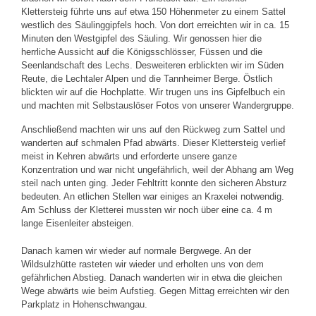
Klettersteig führte uns auf etwa 150 Höhenmeter zu einem Sattel
westlich des Säulinggipfels hoch. Von dort erreichten wir in ca. 15
Minuten den Westgipfel des Säuling. Wir genossen hier die
herrliche Aussicht auf die Königsschlösser, Füssen und die
Seenlandschaft des Lechs. Desweiteren erblickten wir im Süden
Reute, die Lechtaler Alpen und die Tannheimer Berge. Östlich
blickten wir auf die Hochplatte. Wir trugen uns ins Gipfelbuch ein
und machten mit Selbstauslöser Fotos von unserer Wandergruppe.
Anschließend machten wir uns auf den Rückweg zum Sattel und
wanderten auf schmalen Pfad abwärts. Dieser Klettersteig verlief
meist in Kehren abwärts und erforderte unsere ganze
Konzentration und war nicht ungefährlich, weil der Abhang am Weg
steil nach unten ging. Jeder Fehltritt konnte den sicheren Absturz
bedeuten. An etlichen Stellen war einiges an Kraxelei notwendig.
Am Schluss der Kletterei mussten wir noch über eine ca. 4 m
lange Eisenleiter absteigen.
Danach kamen wir wieder auf normale Bergwege. An der
Wildsulzhütte rasteten wir wieder und erholten uns von dem
gefährlichen Abstieg. Danach wanderten wir in etwa die gleichen
Wege abwärts wie beim Aufstieg. Gegen Mittag erreichten wir den
Parkplatz in Hohenschwangau.