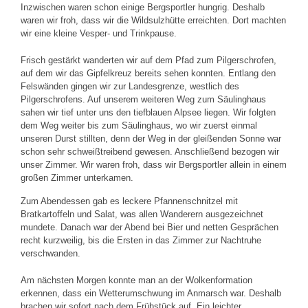
Inzwischen waren schon einige Bergsportler hungrig. Deshalb
waren wir froh, dass wir die Wildsulzhütte erreichten. Dort machten
wir eine kleine Vesper- und Trinkpause.
Frisch gestärkt wanderten wir auf dem Pfad zum Pilgerschrofen,
auf dem wir das Gipfelkreuz bereits sehen konnten. Entlang den
Felswänden gingen wir zur Landesgrenze, westlich des
Pilgerschrofens. Auf unserem weiteren Weg zum Säulinghaus
sahen wir tief unter uns den tiefblauen Alpsee liegen. Wir folgten
dem Weg weiter bis zum Säulinghaus, wo wir zuerst einmal
unseren Durst stillten, denn der Weg in der gleißenden Sonne war
schon sehr schweißtreibend gewesen. Anschließend bezogen wir
unser Zimmer. Wir waren froh, dass wir Bergsportler allein in einem
großen Zimmer unterkamen.
Zum Abendessen gab es leckere Pfannenschnitzel mit
Bratkartoffeln und Salat, was allen Wanderern ausgezeichnet
mundete. Danach war der Abend bei Bier und netten Gesprächen
recht kurzweilig, bis die Ersten in das Zimmer zur Nachtruhe
verschwanden.
Am nächsten Morgen konnte man an der Wolkenformation
erkennen, dass ein Wetterumschwung im Anmarsch war. Deshalb
brachen wir sofort nach dem Frühstück auf. Ein leichter