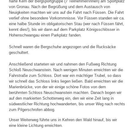
harte Kern der Bergsportgruppe (7 Teilnehmer/innen) am Sportplatz
von Gronau. Nach der Begrüßung und dem Austausch von
Neuigkeiten machten wir uns auf die Fahrt nach Füssen. Die Fahrt
verlief ohne besondere Vorkommnisse. Vor Füssen standen wir ca.
eine halbe Stunde im obligatorischen Stau (wer nach Füssen fährt,
kennt dies!), bis wir dann auf dem Parkplatz Königsschlösser in
Hohenschwangau einen Parkplatz fanden.
Schnell waren die Bergschuhe angezogen und die Rucksäcke
geschultert.
Anschließend starteten wir und nahmen den Fußweg Richtung
Schloß Neuschwanstein. Nach wenigen Minuten erreichten wir die
Fahrstraße zum Schloss. Dort war ein mächtiger Trubel, so dass
wir schnell das Schloss links liegen ließen. Bald erreichten wir die
Marienbrücke, von der wir einige schöne Fotos von dem
berühmten Schloss Neuschwanstein machten. Danach bogen wir
auf den markierten Schotterweg ein, den wir eine Zeit lang in
südwestlicher Richtung hochwanderten, bis unser Weg nach rechts
zum Pilgerschrofen abbog.
Unser Weiterweg führte uns in Kehren den Wald hinauf, bis wir
eine kleine Lichtung erreichten.